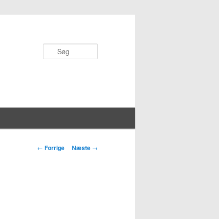
Søg
Indlægs
←
Forrige
Næste
→
navigation