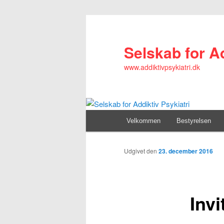
Selskab for Ad
www.addiktivpsykiatri.dk
Primær
Velkommen
Fortsæt
Bestyrelsen
menu
til
Udgivet den
23. december 2016
primært
Invi
indhold