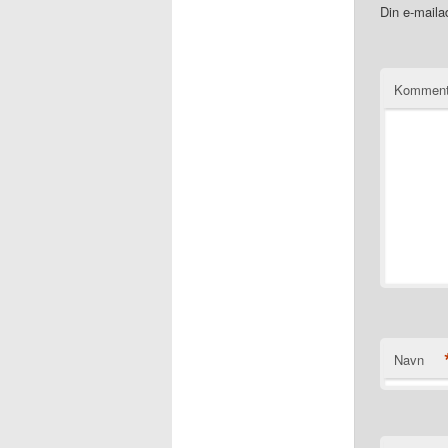
Din e-mailad
Kommen
Navn