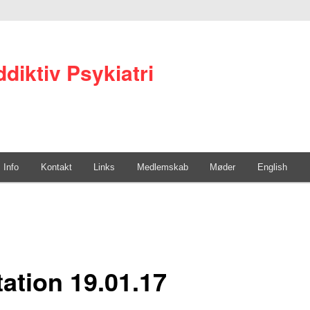
diktiv Psykiatri
Info
Kontakt
Links
Medlemskab
Møder
English
tation 19.01.17