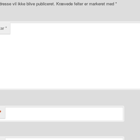
resse vil ikke blive publiceret.
Krævede felter er markeret med
*
tar
*
*