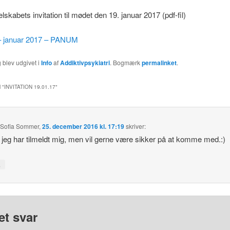
skabets invitation til mødet den 19. januar 2017 (pdf-fil)
n – januar 2017 – PANUM
 blev udgivet i
Info
af
Addiktivpsykiatri
. Bogmærk
permalinket
.
 "
INVITATION 19.01.17
"
 Sofia Sommer
,
25. december 2016 kl. 17:19
skriver:
jeg har tilmeldt mig, men vil gerne være sikker på at komme med.:)
↓
et svar