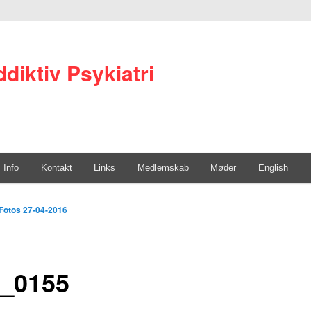
diktiv Psykiatri
Info
Kontakt
Links
Medlemskab
Møder
English
Fotos 27-04-2016
_0155