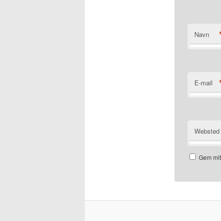
Navn
E-mail
Websted
Gem mit