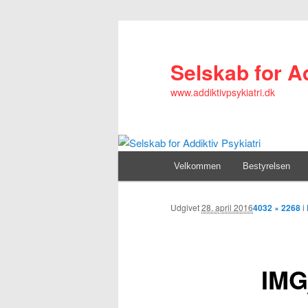
Selskab for Ad
www.addiktivpsykiatri.dk
Primær
Velkommen
Fortsæt
Bestyrelsen
menu
til
Udgivet
28. april 2016
4032 × 2268
i
primært
IMG
indhold