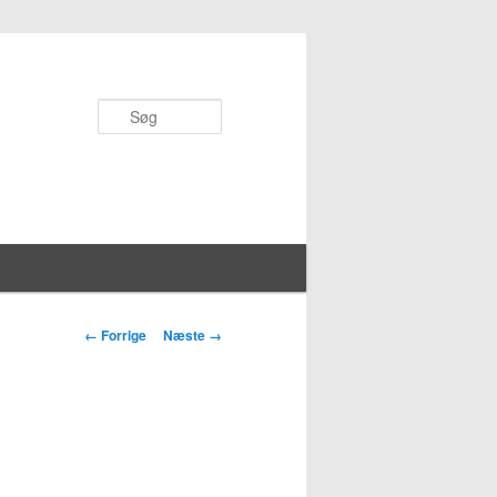
Søg
Billednavigation
← Forrige
Næste →