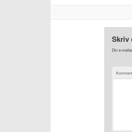
Skriv 
Din e-mailad
Kommen