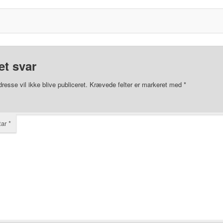
et svar
resse vil ikke blive publiceret.
Krævede felter er markeret med
*
tar
*