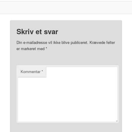
Skriv et svar
Din e-mailadresse vil ikke blive publiceret.
Krævede felter
er markeret med
*
Kommentar
*