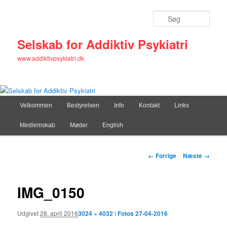
Søg
Selskab for Addiktiv Psykiatri
www.addiktivpsykiatri.dk
Primær
Velkommen
Fortsæt
Bestyrelsen
Info
Kontakt
Links
menu
Medlemskab
Møder
English
til
primært
Billednavigation
← Forrige
Næste →
indhold
IMG_0150
Udgivet
28. april 2016
3024 × 4032
i
Fotos 27-04-2016