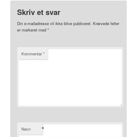
Skriv et svar
Din e-mailadresse vil ikke blive publiceret.
Krævede felter
er markeret med
*
Kommentar
*
*
Navn