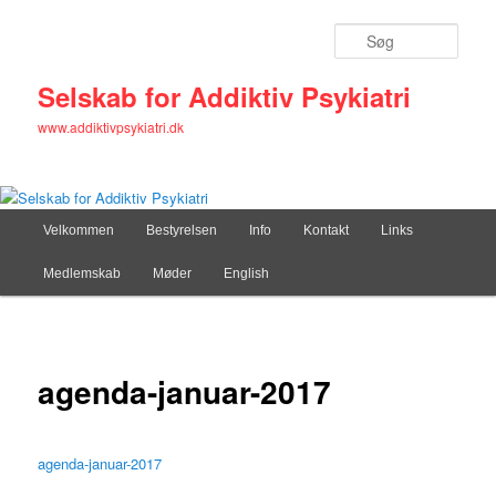
Søg
Selskab for Addiktiv Psykiatri
www.addiktivpsykiatri.dk
Primær
Velkommen
Fortsæt
Bestyrelsen
Info
Kontakt
Links
menu
Medlemskab
Møder
English
til
primært
indhold
agenda-januar-2017
agenda-januar-2017